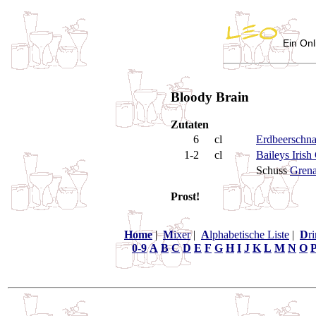
Ein Onl
Bloody Brain
Zutaten
6
cl
Erdbeerschn
1-2
cl
Baileys Iris
Schuss
Grena
Prost!
Home
|
M
ixer
|
A
lphabetische Liste
|
D
r
0-9
A
B
C
D
E
F
G
H
I
J
K
L
M
N
O