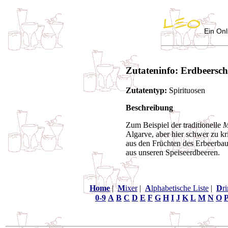
Ein Onl
Zutateninfo: Erdbeersc
Zutatentyp:
Spirituosen
Beschreibung
Zum Beispiel der traditionelle
M
Algarve, aber hier schwer zu k
aus den Früchten des Erbeerbau
aus unseren Speiseerdbeeren.
Home
|
M
ixer
|
A
lphabetische Liste
|
D
r
0-9
A
B
C
D
E
F
G
H
I
J
K
L
M
N
O