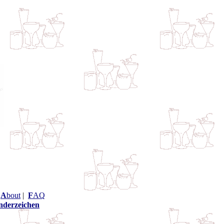
|
A
bout
|
F
AQ
nderzeichen