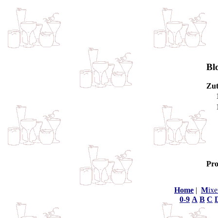
Bl
Zut
Pro
Home
|
M
ixe
0-9
A
B
C