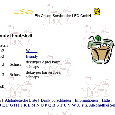
Ein Online-Service der LEO GmbH
onde Bombshell
aten
1/2
Wodka
1/2
Brandy
dekuyper Apfel barrel
3
Schuss
schnaps
dekuyper harvest pear
3
Schuss
schnaps
st!
r
|
A
lphabetische Liste
|
D
rink vorschlagen
|
I
nformationen
|
H
itlist
D
E
F
G
H
I
J
K
L
M
N
O
P
Q
R
S
T
U
V
W
X
Y
Z
Alkoholfrei
So