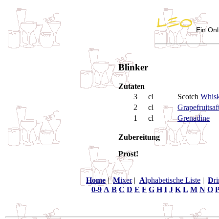
Ein Onl
Blinker
Zutaten
3
cl
Scotch
Whis
2
cl
Grapefruitsaf
1
cl
Grenadine
Zubereitung
Prost!
Home
|
M
ixer
|
A
lphabetische Liste
|
D
r
0-9
A
B
C
D
E
F
G
H
I
J
K
L
M
N
O