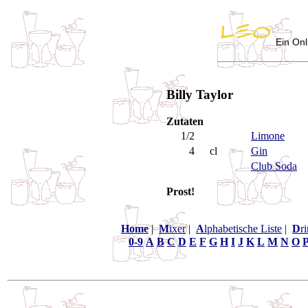
Ein Onl
Billy Taylor
Zutaten
1/2
Limone
4
cl
Gin
Club Soda
Prost!
Home
|
M
ixer
|
A
lphabetische Liste
|
D
r
0-9
A
B
C
D
E
F
G
H
I
J
K
L
M
N
O