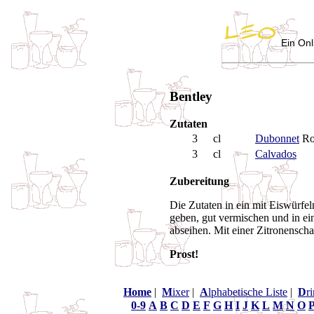
Ein Onl
Bentley
Zutaten
3
cl
Dubonnet
Ro
3
cl
Calvados
Zubereitung
Die Zutaten in ein mit Eiswürfel
geben, gut vermischen und in ei
abseihen. Mit einer Zitronenscha
Prost!
Home
|
M
ixer
|
A
lphabetische Liste
|
D
r
0-9
A
B
C
D
E
F
G
H
I
J
K
L
M
N
O