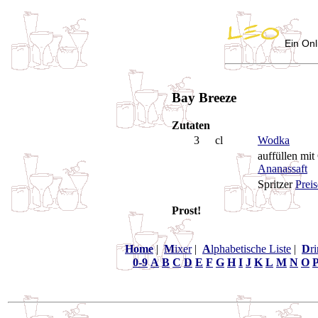
Ein Onl
Bay Breeze
Zutaten
3
cl
Wodka
auffüllen mit
Ananassaft
Spritzer
Preis
Prost!
Home
|
M
ixer
|
A
lphabetische Liste
|
D
r
0-9
A
B
C
D
E
F
G
H
I
J
K
L
M
N
O