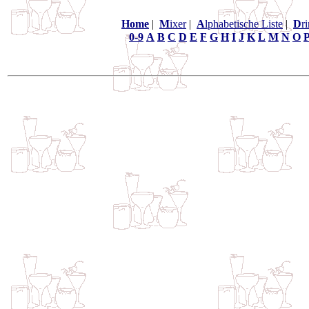
Home
|
M
ixer
|
A
lphabetische Liste
|
D
r
0-9
A
B
C
D
E
F
G
H
I
J
K
L
M
N
O