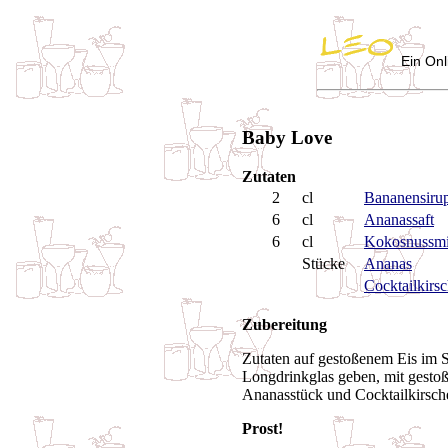
Ein Onl
Baby Love
Zutaten
2
cl
Bananensiru
6
cl
Ananassaft
6
cl
Kokosnussmi
Stücke
Ananas
Cocktailkirs
Zubereitung
Zutaten auf gestoßenem Eis im S
Longdrinkglas geben, mit gestoß
Ananasstück und Cocktailkirsch
Prost!