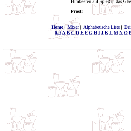
Himbeeren auf Spieß in das Glas
Prost!
Home
|
M
ixer
|
A
lphabetische Liste
|
D
r
0-9
A
B
C
D
E
F
G
H
I
J
K
L
M
N
O