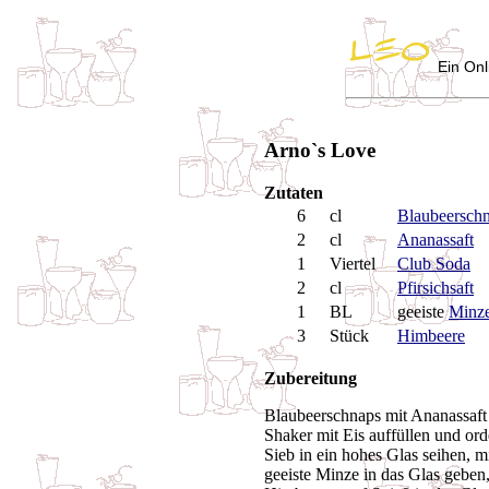
Ein Onl
Arno`s Love
Zutaten
6
cl
Blaubeersch
2
cl
Ananassaft
1
Viertel
Club Soda
2
cl
Pfirsichsaft
1
BL
geeiste
Minz
3
Stück
Himbeere
Zubereitung
Blaubeerschnaps mit Ananassaft 
Shaker mit Eis auffüllen und ord
Sieb in ein hohes Glas seihen, m
geeiste Minze in das Glas geben,