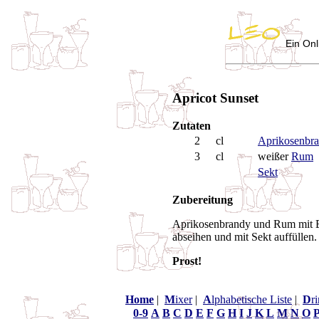
Ein Onl
Apricot Sunset
Zutaten
2
cl
Aprikosenbr
3
cl
weißer
Rum
Sekt
Zubereitung
Aprikosenbrandy und Rum mit Ei
abseihen und mit Sekt auffüllen.
Prost!
Home
|
M
ixer
|
A
lphabetische Liste
|
D
r
0-9
A
B
C
D
E
F
G
H
I
J
K
L
M
N
O