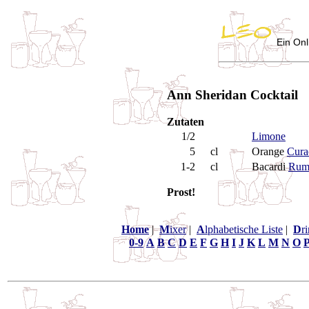
Ein Onl
Ann Sheridan Cocktail
Zutaten
1/2
Limone
5
cl
Orange
Cura
1-2
cl
Bacardi
Ru
Prost!
Home
|
M
ixer
|
A
lphabetische Liste
|
D
r
0-9
A
B
C
D
E
F
G
H
I
J
K
L
M
N
O