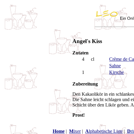
Ein Onl
Angel's Kiss
Zutaten
4
cl
Crème de Ca
Sahne
1
Kirsche
Zubereitung
Den Kakaolikör in ein schlankes,
Die Sahne leicht schlagen und e
Schicht über den Likör geben. 
Prost!
Home
|
M
ixer
|
A
lphabetische Liste
|
D
r