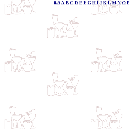
0-9
A
B
C
D
E
F
G
H
I
J
K
L
M
N
O