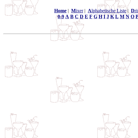
Home
|
M
ixer
|
A
lphabetische Liste
|
D
r
0-9
A
B
C
D
E
F
G
H
I
J
K
L
M
N
O