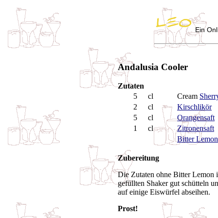
Ein Onl
Andalusia Cooler
Zutaten
5
cl
Cream
Sherr
2
cl
Kirschlikör
5
cl
Orangensaft
1
cl
Zitronensaft
Bitter Lemon
Zubereitung
Die Zutaten ohne Bitter Lemon 
gefüllten Shaker gut schütteln u
auf einige Eiswürfel abseihen.
Prost!