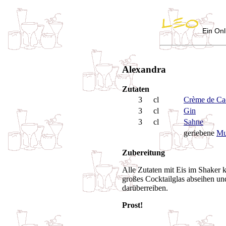
Ein Onl
Alexandra
Zutaten
3
cl
Crème de Ca
3
cl
Gin
3
cl
Sahne
geriebene
Mu
Zubereitung
Alle Zutaten mit Eis im Shaker kr
großes Cocktailglas abseihen u
darüberreiben.
Prost!