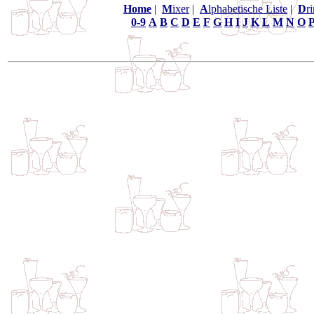
Home
|
M
ixer
|
A
lphabetische Liste
|
D
r
0-9
A
B
C
D
E
F
G
H
I
J
K
L
M
N
O