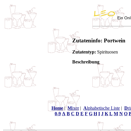
Ein Onl
Zutateninfo: Portwein
Zutatentyp:
Spirituosen
Beschreibung
Home
|
M
ixer
|
A
lphabetische Liste
|
D
r
0-9
A
B
C
D
E
F
G
H
I
J
K
L
M
N
O