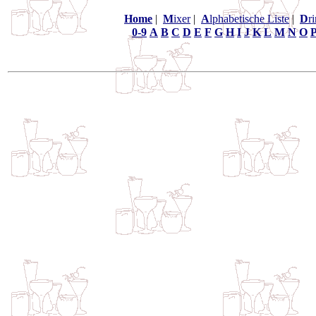
Home
|
M
ixer
|
A
lphabetische Liste
|
D
r
0-9
A
B
C
D
E
F
G
H
I
J
K
L
M
N
O