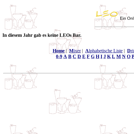
Ein Onl
In diesem Jahr gab es keine LEOs Bar.
Home
|
M
ixer
|
A
lphabetische Liste
|
D
r
0-9
A
B
C
D
E
F
G
H
I
J
K
L
M
N
O