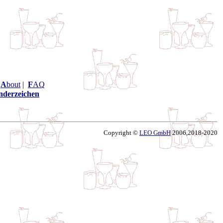
|
A
bout
|
F
AQ
nderzeichen
Copyright ©
LEO GmbH
2006,2018-2020