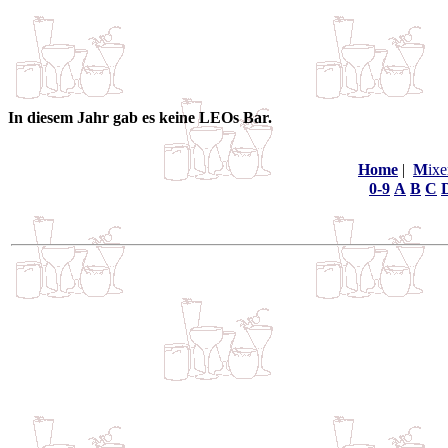
In diesem Jahr gab es keine LEOs Bar.
Home
|
M
ixe
0-9
A
B
C