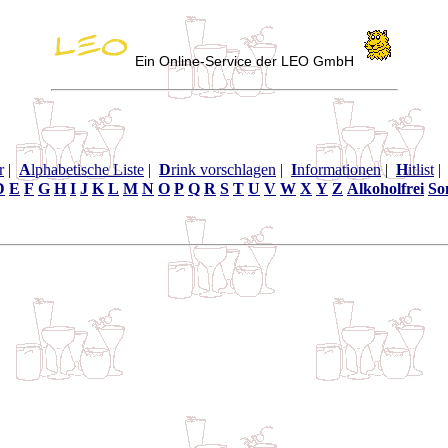
Ein Online-Service der LEO GmbH
r
|
A
lphabetische Liste
|
D
rink vorschlagen
|
I
nformationen
|
H
itlist
D
E
F
G
H
I
J
K
L
M
N
O
P
Q
R
S
T
U
V
W
X
Y
Z
Alkoholfrei
So