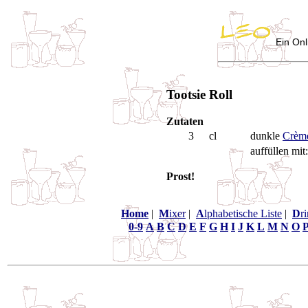
Ein Onl
Tootsie Roll
Zutaten
3
cl
dunkle
Crèm
auffüllen mit
Prost!
Home
|
M
ixer
|
A
lphabetische Liste
|
D
r
0-9
A
B
C
D
E
F
G
H
I
J
K
L
M
N
O