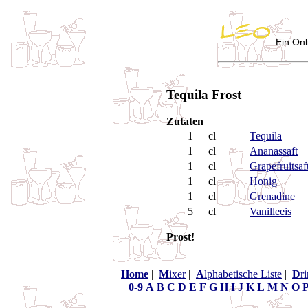
Ein Onl
Tequila Frost
Zutaten
1
cl
Tequila
1
cl
Ananassaft
1
cl
Grapefruitsaf
1
cl
Honig
1
cl
Grenadine
5
cl
Vanilleeis
Prost!
Home
|
M
ixer
|
A
lphabetische Liste
|
D
r
0-9
A
B
C
D
E
F
G
H
I
J
K
L
M
N
O