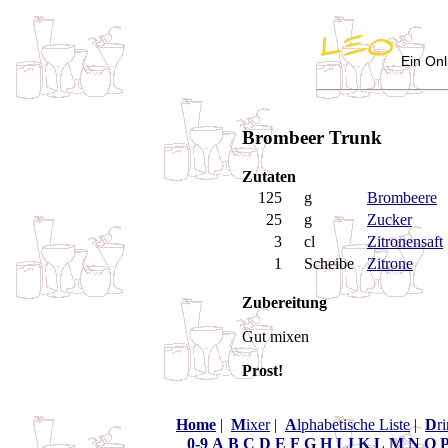
Ein Onl
Brombeer Trunk
Zutaten
125
g
Brombeere
25
g
Zucker
3
cl
Zitronensaft
1
Scheibe
Zitrone
Zubereitung
Gut mixen
Prost!
Home
|
M
ixer
|
A
lphabetische Liste
|
D
r
0-9
A
B
C
D
E
F
G
H
I
J
K
L
M
N
O