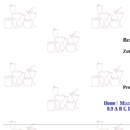
Br
Zut
Pro
Home
|
M
ixe
0-9
A
B
C