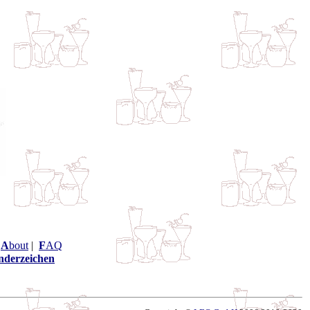
|
A
bout
|
F
AQ
nderzeichen