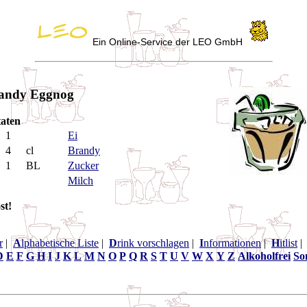
Ein Online-Service der LEO GmbH
andy Eggnog
aten
1
Ei
4
cl
Brandy
1
BL
Zucker
Milch
st!
r
|
A
lphabetische Liste
|
D
rink vorschlagen
|
I
nformationen
|
H
itlist
D
E
F
G
H
I
J
K
L
M
N
O
P
Q
R
S
T
U
V
W
X
Y
Z
Alkoholfrei
So